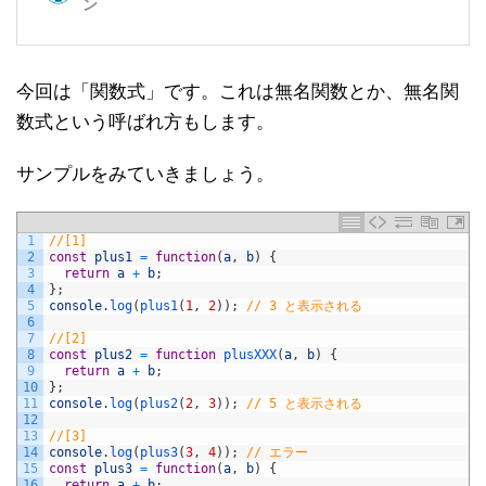
今回は「関数式」です。これは無名関数とか、無名関
数式という呼ばれ方もします。
サンプルをみていきましょう。
1
//[1]
2
const
plus1
=
function
(
a
,
b
)
{
3
return
a
+
b
;
4
}
;
5
console
.
log
(
plus1
(
1
,
2
)
)
;
// 3 と表示される
6
7
//[2]
8
const
plus2
=
function
plusXXX
(
a
,
b
)
{
9
return
a
+
b
;
10
}
;
11
console
.
log
(
plus2
(
2
,
3
)
)
;
// 5 と表示される
12
13
//[3]
14
console
.
log
(
plus3
(
3
,
4
)
)
;
// エラー
15
const
plus3
=
function
(
a
,
b
)
{
16
return
a
+
b
;