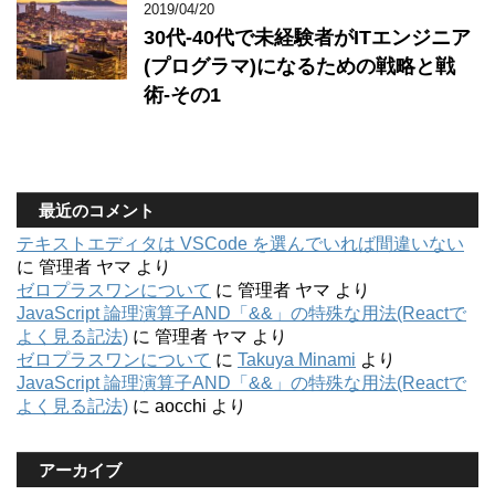
2019/04/20
30代-40代で未経験者がITエンジニア
(プログラマ)になるための戦略と戦
術-その1
最近のコメント
テキストエディタは VSCode を選んでいれば間違いない
に
管理者 ヤマ
より
ゼロプラスワンについて
に
管理者 ヤマ
より
JavaScript 論理演算子AND「&&」の特殊な用法(Reactで
よく見る記法)
に
管理者 ヤマ
より
ゼロプラスワンについて
に
Takuya Minami
より
JavaScript 論理演算子AND「&&」の特殊な用法(Reactで
よく見る記法)
に
aocchi
より
アーカイブ