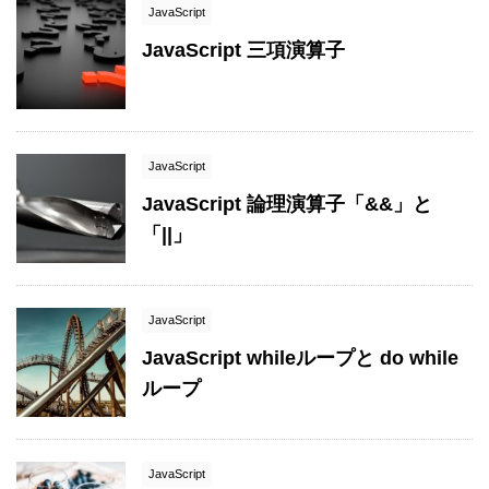
JavaScript
JavaScript 三項演算子
JavaScript
JavaScript 論理演算子「&&」と
「||」
JavaScript
JavaScript whileループと do while
ループ
JavaScript