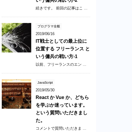
いう傭兵の戦い方-2
続きです。 前回の記事はこ ...
プログラマ全般
2019/06/16
IT戦士としての最上位に
位置する フリーランス と
いう傭兵の戦い方-1
以前、フリーランスのエン ...
JavaScript
2019/05/30
React か Vue か、どちら
を学ぶか迷っています。
という質問いただきまし
た。
コメントで質問いただきま ...