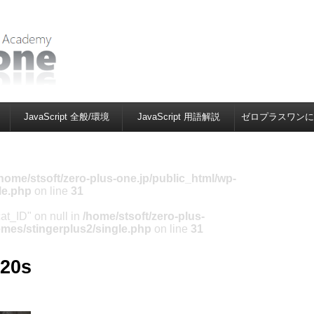
JavaScript 全般/環境
JavaScript 用語解説
ゼロプラスワンに
home/stsoft/zero-plus-one.jp/public_html/wp-
le.php
on line
31
cat_ID" on null in
/home/stsoft/zero-plus-
emes/stingerplus2/single.php
on line
31
920s