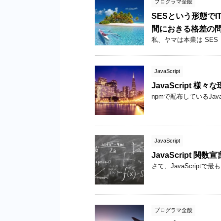
プログラマ全般
SESという形態で
間におきる格差の
私、ヤマは本業は SES と
JavaScript
JavaScript 様
npmで配布しているJavaSc
JavaScript
JavaScript 関数宣
さて、JavaScriptで最も
プログラマ全般