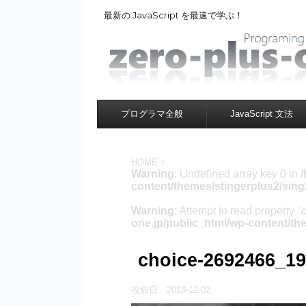
最新の JavaScript を最速で学ぶ！
プログラマ全般
JavaScript 文法
HOME
>
Warning
: Undefined array key 0 in
/
content/themes/stingerplus2/sing
Warning
: Attempt to read property "
one.jp/public_html/wp-content/th
choice-2692466_1
投稿日：
2018-12-02