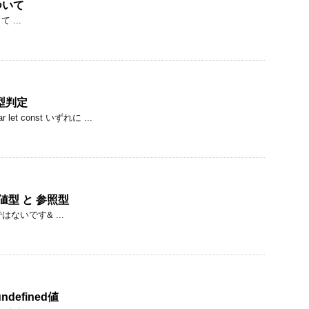
ついて
...
の型判定
 let const いずれに ...
の 値型 と 参照型
ではないです& ...
 undefined値