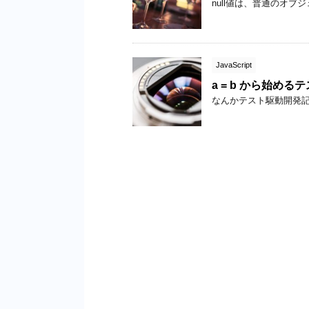
null値は、普通のオブジェ
JavaScript
a = b から始め
なんかテスト駆動開発記事 