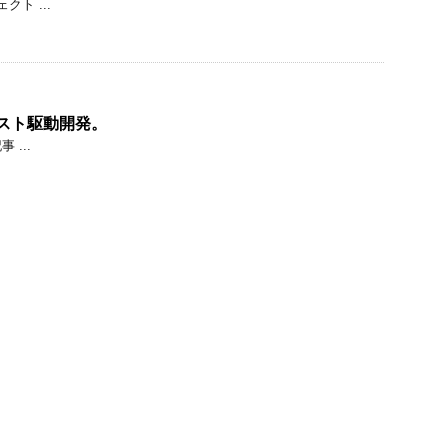
クト ...
るテスト駆動開発。
...