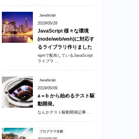
JavaScript
2019/05/28
JavaScript 様々な環境
(node/web/wsh)に対応す
るライブラリ作りました
npmで配布しているJavaScript
ライブラ ...
JavaScript
2019/05/09
a = b から始めるテスト駆
動開発。
なんかテスト駆動開発記事 ...
プログラマ全般