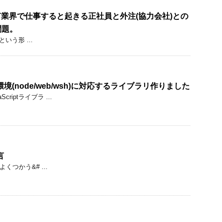
IT業界で仕事すると起きる正社員と外注(協力会社)との
問題。
いう形 ...
々な環境(node/web/wsh)に対応するライブラリ作りました
riptライブラ ...
言
よくつかう&# ...