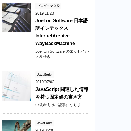
プログラマ全般
2019/11/28
Joel on Software 日本語
訳インデックス
InternetArchive
WayBackMachine
Joel On Software のエッセイが
大変好き ...
JavaScript
2019/07/02
JavaScript 関連した情報
を持つ固定値の書き方
中級者向けの記事になりま ...
JavaScript
2019/06/30