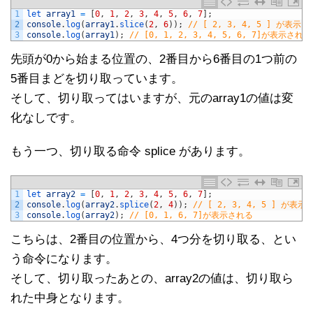
1
let 
array1
=
[
0
,
1
,
2
,
3
,
4
,
5
,
6
,
7
]
;
2
console
.
log
(
array1
.
slice
(
2
,
6
)
)
;
// [ 2, 3, 4, 5 ] が表示
3
console
.
log
(
array1
)
;
// [0, 1, 2, 3, 4, 5, 6, 7]が表示される
先頭が0から始まる位置の、2番目から6番目の1つ前の
5番目まどを切り取っています。
そして、切り取ってはいますが、元のarray1の値は変
化なしです。
もう一つ、切り取る命令 splice があります。
1
let 
array2
=
[
0
,
1
,
2
,
3
,
4
,
5
,
6
,
7
]
;
2
console
.
log
(
array2
.
splice
(
2
,
4
)
)
;
// [ 2, 3, 4, 5 ] が表
3
console
.
log
(
array2
)
;
// [0, 1, 6, 7]が表示される
こちらは、2番目の位置から、4つ分を切り取る、とい
う命令になります。
そして、切り取ったあとの、array2の値は、切り取ら
れた中身となります。