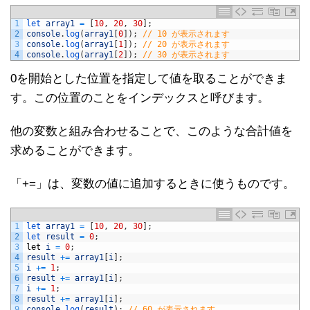
1
let 
array1
=
[
10
,
20
,
30
]
;
2
console
.
log
(
array1
[
0
]
)
;
// 10 が表示されます
3
console
.
log
(
array1
[
1
]
)
;
// 20 が表示されます
4
console
.
log
(
array1
[
2
]
)
;
// 30 が表示されます
0を開始とした位置を指定して値を取ることができま
す。この位置のことをインデックスと呼びます。
他の変数と組み合わせることで、このような合計値を
求めることができます。
「+=」は、変数の値に追加するときに使うものです。
1
let 
array1
=
[
10
,
20
,
30
]
;
2
let 
result
=
0
;
3
let
i
=
0
;
4
result
+=
array1
[
i
]
;
5
i
+=
1
;
6
result
+=
array1
[
i
]
;
7
i
+=
1
;
8
result
+=
array1
[
i
]
;
9
console
.
log
(
result
)
;
// 60 が表示されます