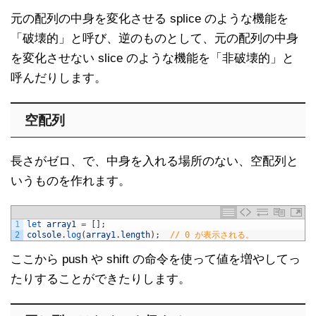
元の配列の中身を変化させる splice のような機能を
「破壊的」と呼び、逆のものとして、元の配列の中身
を変化させない slice のような機能を「非破壊的」と
呼んだりします。
空配列
長さがゼロ、で、中身を入れる場所のない、空配列と
いうものを作れます。
1
let 
array1
=
[
]
;
2
colsole
.
log
(
array1
.
length
)
;
// 0 が表示される。
ここから push や shift の命令を使って値を増やしてっ
たりすることができたりします。