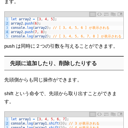
ます。
1
let 
array2
=
[
3
,
4
,
5
]
;
2
array2
.
push
(
6
)
;
3
console
.
log
(
array2
)
;
// [ 3, 4, 5, 6 ] が表示される
4
array2
.
push
(
7
,
8
)
;
5
console
.
log
(
array2
)
;
// [ 3, 4, 5, 6, 7, 8 ] が表示される
push は同時に２つの引数を与えることができます。
先頭に追加したり、削除したりする
先頭側からも同じ操作ができます。
shift という命令で、先頭から取り出すことができま
す。
1
let 
array1
=
[
3
,
4
,
5
,
6
,
7
]
;
2
console
.
log
(
array1
.
shift
(
)
)
;
// 3 が表示される
3
console
.
log
(
array1
.
shift
(
)
)
;
// 4 が表示される