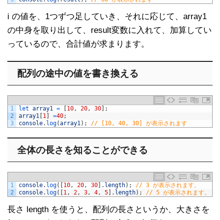
i の値を、1つずつ足していき、それに応じて、array1
の中身を取り出して、result変数に入れて、加算してい
っているので、合計値が求まります。
配列の途中の値を書き換える
1
let 
array1
=
[
10
,
20
,
30
]
;
2
array1
[
1
]
=
40
;
3
console
.
log
(
array1
)
;
// [10, 40, 30] が表示されます
全体の長さを知ることができる
1
console
.
log
(
[
10
,
20
,
30
]
.
length
)
;
// 3 が表示されます。
2
console
.
log
(
[
1
,
2
,
3
,
4
,
5
]
.
length
)
;
// 5 が表示されます。
長さ length を使うと、配列の長さというか、大きさを