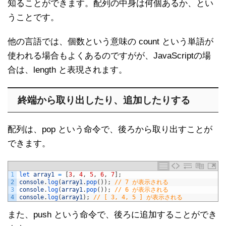
知ることができます。配列の中身は何個あるか、とい
うことです。
他の言語では、個数という意味の count という単語が
使われる場合もよくあるのですがが、JavaScriptの場
合は、length と表現されます。
終端から取り出したり、追加したりする
配列は、pop という命令で、後ろから取り出すことが
できます。
1
let 
array1
=
[
3
,
4
,
5
,
6
,
7
]
;
2
console
.
log
(
array1
.
pop
(
)
)
;
// 7 が表示される
3
console
.
log
(
array1
.
pop
(
)
)
;
// 6 が表示される
4
console
.
log
(
array1
)
;
// [ 3, 4, 5 ] が表示される
また、push という命令で、後ろに追加することができ