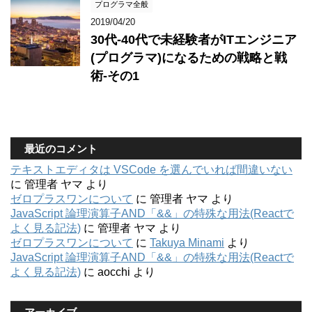
プログラマ全般
2019/04/20
30代-40代で未経験者がITエンジニア
(プログラマ)になるための戦略と戦
術-その1
最近のコメント
テキストエディタは VSCode を選んでいれば間違いない
に
管理者 ヤマ
より
ゼロプラスワンについて
に
管理者 ヤマ
より
JavaScript 論理演算子AND「&&」の特殊な用法(Reactで
よく見る記法)
に
管理者 ヤマ
より
ゼロプラスワンについて
に
Takuya Minami
より
JavaScript 論理演算子AND「&&」の特殊な用法(Reactで
よく見る記法)
に
aocchi
より