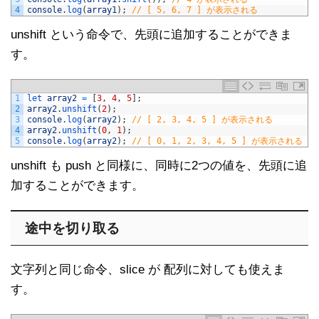
4
console
.
log
(
array1
)
;
// [ 5, 6, 7 ] が表示される
unshift という命令で、先頭に追加することができま
す。
1
let 
array2
=
[
3
,
4
,
5
]
;
2
array2
.
unshift
(
2
)
;
3
console
.
log
(
array2
)
;
// [ 2, 3, 4, 5 ] が表示される
4
array2
.
unshift
(
0
,
1
)
;
5
console
.
log
(
array2
)
;
// [ 0, 1, 2, 3, 4, 5 ] が表示される
unshift も push と同様に、同時に2つの値を、先頭に追
加することができます。
途中を切り取る
文字列と同じ命令、slice が 配列に対しても使えま
す。