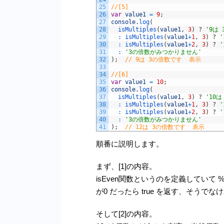
25
//[5]
26
var
value1
=
9
;
27
console
.
log
(
28
isMultiples
(
value1
,
3
)
?
'9は
29
:
isMultiples
(
value1
+
1
,
3
)
?
30
:
isMultiples
(
value1
+
2
,
3
)
?
31
:
'3の倍数がみつかりません'
32
)
;
// 9は 3の倍数です  表示
33
34
//[6]
35
var
value1
=
10
;
36
console
.
log
(
37
isMultiples
(
value1
,
3
)
?
'10
38
:
isMultiples
(
value1
+
1
,
3
)
?
39
:
isMultiples
(
value1
+
2
,
3
)
?
40
:
'3の倍数がみつかりません'
41
)
;
// 12は 3の倍数です  表示
順番に説明します。
まず、[1]の内容。
isEven関数というのを定義していて
が0 だったら true を返す、そうで
そして[2]の内容。