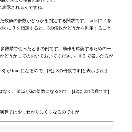
に表示されるんですね。
定した数値の倍数かどうかを判定する関数です。radixに 2 を
radix に 3 を指定すると、3の倍数かどうかを判定すること
演算子を多段階で使ったときの例です。動作を確認するための一
どうかってのおいておいてください。if () で書いた方が
ue1, 3) が true になるので、[9は 3の倍数です]と表示されま
ではなく、値12が3の倍数になるので、[12は 3の倍数です]
演算子は少しわかりにくくなるのですが