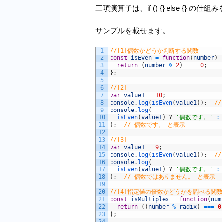
三項演算子は、if () {} else {
サンプルを載せます。
1
//[1]偶数かどうか判断する関数
2
const
isEven
=
function
(
number
)
3
return
(
number
%
2
)
===
0
;
4
}
;
5
6
//[2]
7
var
value1
=
10
;
8
console
.
log
(
isEven
(
value1
)
)
;
/
9
console
.
log
(
10
isEven
(
value1
)
?
'偶数です。'
:
11
)
;
// 偶数です。 と表示
12
13
//[3]
14
var
value1
=
9
;
15
console
.
log
(
isEven
(
value1
)
)
;
/
16
console
.
log
(
17
isEven
(
value1
)
?
'偶数です。'
:
18
)
;
// 偶数ではありません。 と表示
19
20
//[4]指定値の倍数かどうかを調べる関
21
const
isMultiples
=
function
(
num
22
return
(
(
number
%
radix
)
===
0
23
}
;
24