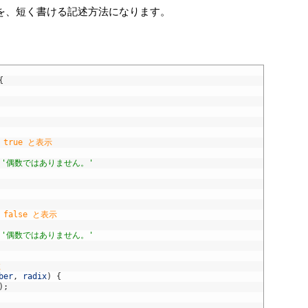
} の仕組みを、短く書ける記述方法になります。
{
/ true と表示
'偶数ではありません。'
/ false と表示
'偶数ではありません。'
数
ber
,
radix
)
{
)
;