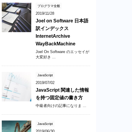
プログラマ全般
2019/11/28
Joel on Software 日本語
訳インデックス
InternetArchive
WayBackMachine
Joel On Software のエッセイが
大変好き ...
JavaScript
2019/07/02
JavaScript 関連した情報
を持つ固定値の書き方
中級者向けの記事になりま ...
JavaScript
2019/06/30