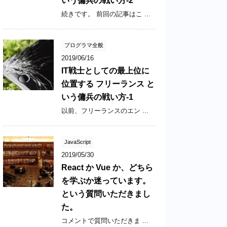
いう傭兵の戦い方-2
続きです。 前回の記事はこ ...
プログラマ全般
2019/06/16
IT戦士としての最上位に
位置する フリーランス と
いう傭兵の戦い方-1
以前、フリーランスのエン ...
JavaScript
2019/05/30
React か Vue か、どちら
を学ぶか迷っています。
という質問いただきまし
た。
コメントで質問いただきま ...