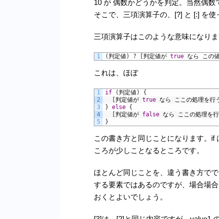
10 が 偶数かどうかを判定。当然偶数
そこで、三項演算子の、[?] と [:] 
三項演算子はこのような意味になりま
1
(
判定値
)
?
[
判定値が
true
なら
この
これは、ほぼ
1
if
(
判定値
)
{
2
[
判定値が
true
なら
ここの処理を行
3
}
else
{
4
[
判定値が
false
なら
ここの処理を行
5
}
この書き方と同じことになります。i
ころが少しことなるところです。
ほとんど同じことを、違う書き方でで
する要素ではあるのですが、場合場合
おくとよいでしょう。
[3]は、[2]と同じ内容ですが、valu