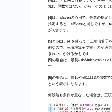
9は、偶数ではない、から、そのよう
[4]は、isEvenの応用で、任意の指
指定すると、isEventと同じですが、
ができます。
[5]と[6]は、[4]を使って、三項
例なので、三項演算子で書くのが適切か
きれいにかけるかもです。
[5]の場合は、最初のisMultiples(val
す。
[6]の場合は、値10や値11は3の倍数
という表示になります。
何段階も条件が重なった場合は、三項
1
(
条件
1
)
?
(
条件
1
が
true
のときの値
)
2
:
(
条件
2
)
?
(
条件
2
が
true
のときの値
)