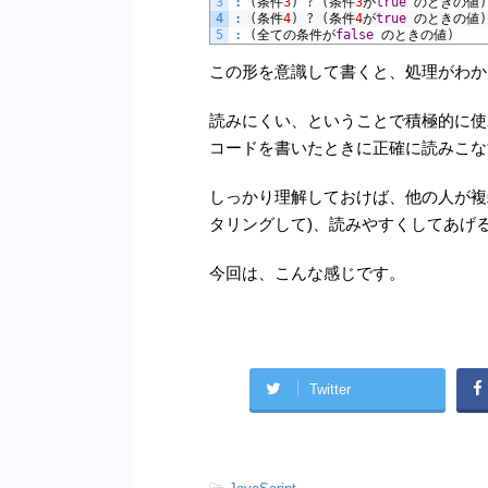
3
:
(
条件
3
)
?
(
条件
3
が
true
のときの値
)
4
:
(
条件
4
)
?
(
条件
4
が
true
のときの値
)
5
:
(
全ての条件が
false
のときの値
)
この形を意識して書くと、処理がわか
読みにくい、ということで積極的に使
コードを書いたときに正確に読みこな
しっかり理解しておけば、他の人が複
タリングして)、読みやすくしてあげ
今回は、こんな感じです。
Twitter