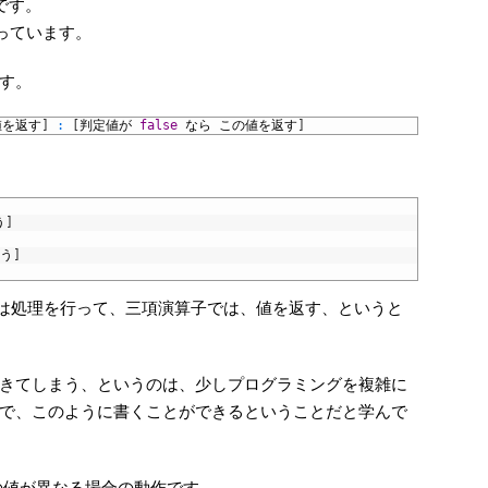
です。
を使っています。
す。
値を返す
]
:
[
判定値が
false
なら
この値を返す
]
う
]
う
]
f は処理を行って、三項演算子では、値を返す、というと
きてしまう、というのは、少しプログラミングを複雑に
で、このように書くことができるということだと学んで
e1 の値が異なる場合の動作です。