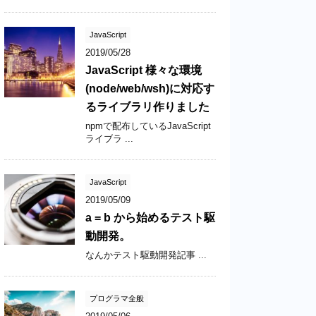
JavaScript
2019/05/28
JavaScript 様々な環境
(node/web/wsh)に対応す
るライブラリ作りました
npmで配布しているJavaScript
ライブラ ...
JavaScript
2019/05/09
a = b から始めるテスト駆
動開発。
なんかテスト駆動開発記事 ...
プログラマ全般