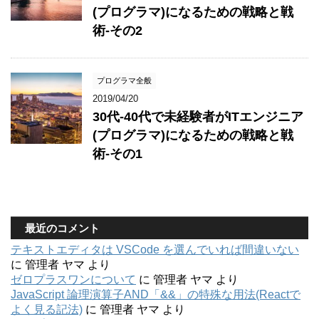
(プログラマ)になるための戦略と戦
術-その2
プログラマ全般
2019/04/20
30代-40代で未経験者がITエンジニア
(プログラマ)になるための戦略と戦
術-その1
最近のコメント
テキストエディタは VSCode を選んでいれば間違いない
に
管理者 ヤマ
より
ゼロプラスワンについて
に
管理者 ヤマ
より
JavaScript 論理演算子AND「&&」の特殊な用法(Reactで
よく見る記法)
に
管理者 ヤマ
より