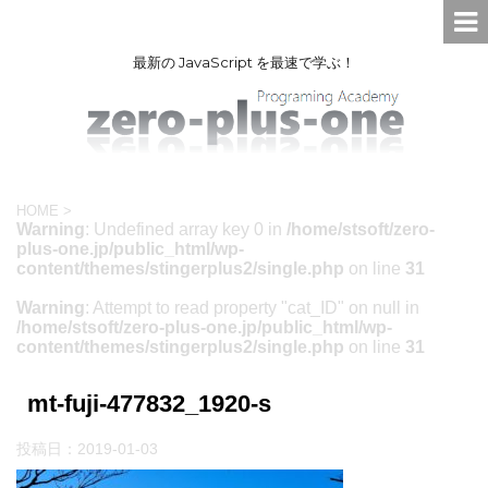
最新の JavaScript を最速で学ぶ！
HOME
>
Warning
: Undefined array key 0 in
/home/stsoft/zero-
plus-one.jp/public_html/wp-
content/themes/stingerplus2/single.php
on line
31
Warning
: Attempt to read property "cat_ID" on null in
/home/stsoft/zero-plus-one.jp/public_html/wp-
content/themes/stingerplus2/single.php
on line
31
mt-fuji-477832_1920-s
投稿日：
2019-01-03